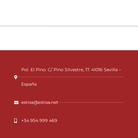
Pol. El Pino. C/ Pino Silvestre, 17. 41016 Sevilla –
España
estisa@estisa.net
+34 954 999 469