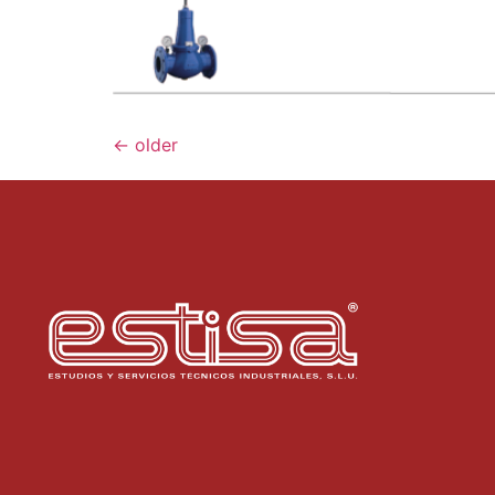
←
older