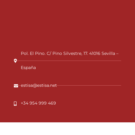
Pol. El Pino. C/ Pino Silvestre, 17. 41016 Sevilla –
España
estisa@estisa.net
+34 954 999 469