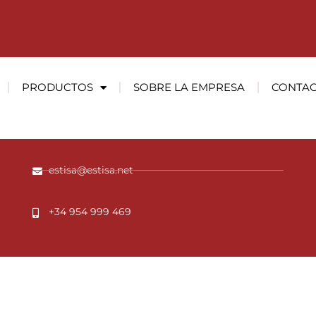
ante
PRODUCTOS
SOBRE LA EMPRESA
CONTA
Pol. El Pino. C/ Pino Silvestre, 17. 41016 Sevilla –
España
estisa@estisa.net
+34 954 999 469