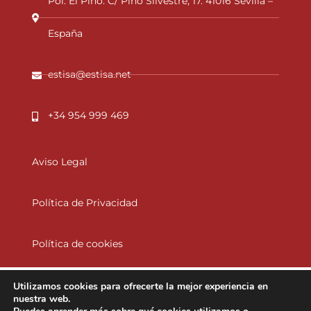
Pol. El Pino. C/ Pino Silvestre, 17. 41016 Sevilla –
España
estisa@estisa.net
+34 954 999 469
Aviso Legal
Política de Privacidad
Política de cookies
Utilizamos cookies para ofrecerte la mejor experiencia en
nuestra web.
2025 © Todos los